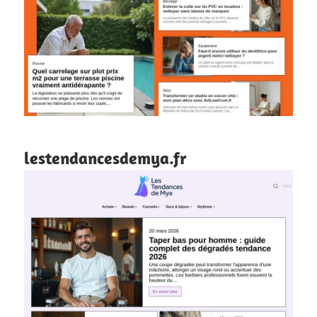
lestendancesdemya.fr