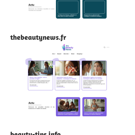
thebeautynews.fr
beauty-tips.info