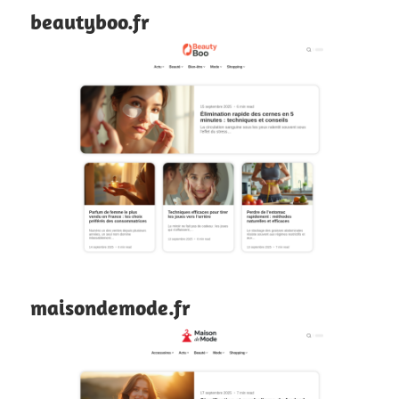
beautyboo.fr
maisondemode.fr